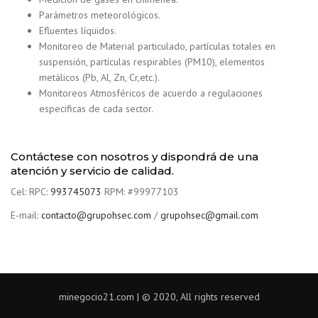
Parámetros meteorológicos.
Efluentes líquidos.
Monitoreo de Material particulado, partículas totales en
suspensión, partículas respirables (PM10), elementos
metálicos (Pb, Al, Zn, Cr,etc.).
Monitoreos Atmosféricos de acuerdo a regulaciones
especificas de cada sector.
Contáctese con nosotros y dispondrá de una
atención y servicio de calidad.
Cel: RPC:
993745073
RPM: #99977103
E-mail:
contacto@grupohsec.com
/
grupohsec@gmail.com
minegocio21.com | © 2020, All rights reserved